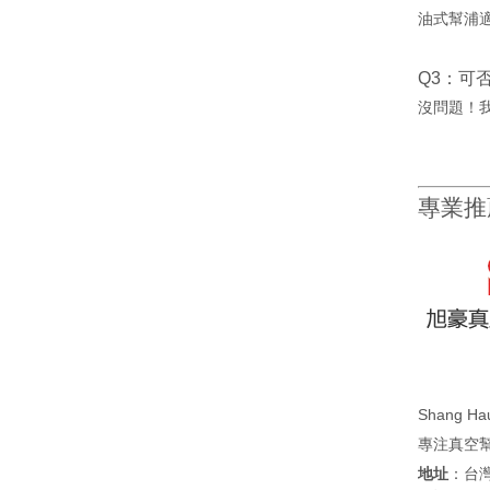
油式幫浦
Q3：可
沒問題！
專業推
Shang Hau
專注真空
地址
：台灣