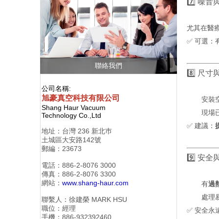
7️⃣ 噪音與
尤其在醫
✅ 可選：
聯絡我們
8️⃣ 尺寸
公司名稱:
旭豪真空科技有限公司
安裝
Shang Haur Vacuum
現場
Technology Co.,Ltd
✅ 建議：
地址：
台灣 236 新北巿
土城區大安路142號
郵編：23673
9️⃣ 安全
電話：886-2-
8076 3000
傳真：886-2-
8076 3300
網站：
www.shang-haur.com
有
過
處理
聯繫人：徐建榮
MARK HSU
職位：經理
✅ 安全永
手機：886-
932392460