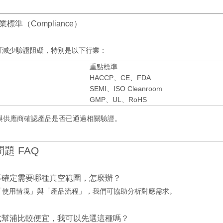
標準（Compliance）
可減少驗證阻礙，特別是以下行業：
重點標準
HACCP、CE、FDA
SEMI、ISO Cleanroom
GMP、UL、RoHS
：與供應商確認產品是否已通過相關驗證。
題 FAQ
不確定需要哪種真空範圍，怎麼辦？
「使用情境」與「產品流程」，我們可協助分析對應需求。
式幫浦比較便宜，我可以先選這種嗎？