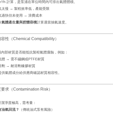
 或 m³/h 計算，是泵浦在單位時間內可排出氣體體積。
氣太慢 → 製程效率低，產能受限
氣過快但未使用 → 浪費成本
依
氣體產生量與腔體容積
計算適當抽氣速度。
容性（Chemical Compatibility）
浦內部材質是否能抵抗製程氣體腐蝕，例如：
體 → 需不鏽鋼或PTFE材質
溶劑 → 耐溶劑橡膠材質
：提供氣體成分給供應商確認材質相容性。
度要求（Contamination Risk）
對潔淨度極高，需考量：
有油氣回流？
（傳統油式泵有風險）