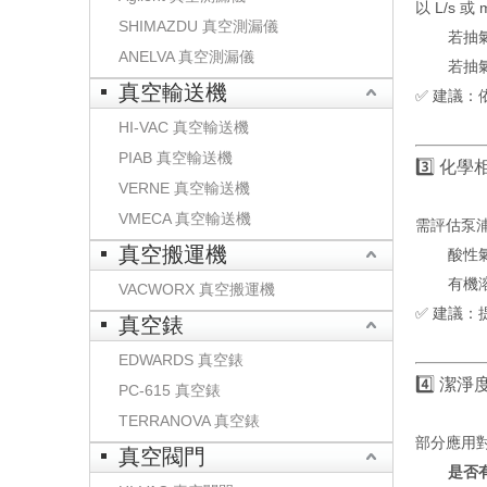
以 L/s
SHIMAZDU 真空測漏儀
若抽
ANELVA 真空測漏儀
若抽
真空輸送機
✅ 建議：
HI-VAC 真空輸送機
PIAB 真空輸送機
3️⃣ 化學相
VERNE 真空輸送機
VMECA 真空輸送機
需評估泵
真空搬運機
酸性氣
有機
VACWORX 真空搬運機
✅ 建議
真空錶
EDWARDS 真空錶
4️⃣ 潔淨
PC-615 真空錶
TERRANOVA 真空錶
部分應用
真空閥門
是否