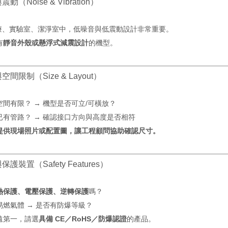
震動（Noise & Vibration）
療、實驗室、潔淨室中，低噪音與低震動設計非常重要。
有
靜音外殼或懸浮式減震設計
的機型。
與空間限制（Size & Layout）
空間有限？ → 機型是否可立/可橫放？
已有管路？ → 確認接口方向與高度是否相符
提供現場照片或配置圖，讓工程顧問協助確認尺寸。
與保護裝置（Safety Features）
熱保護、電壓保護、逆轉保護
嗎？
易燃氣體 → 是否有防爆等級？
遠第一，請選
具備 CE／RoHS／防爆認證
的產品。