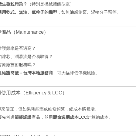
產生微粒污染？
（特別是機械接觸型泵）
選用乾式、無油、低粒子的機型
，如無油螺旋泵、渦輪分子泵等。
與備品（Maintenance）
維護頻率是否過高？
如濾芯、潤滑油是否易取得？
有原廠技術服務嗎？
選
維護簡便＋台灣本地服務商
，可大幅降低停機風險。
與使用成本（Efficiency & LCC）
起來便宜，但如果耗能高或維修頻繁，總成本將暴增。
優先考慮
節能認證
產品，並用
壽命週期成本LCC
計算總成本。