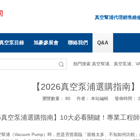
司
真空幫浦代理銷售維修 |
5真空泵目錄
旭豪參展會
聯絡我們
Q&A
熱門搜索:
真空幫浦、真空泵浦、VA
搜索
【2026真空泵浦選購指南
瀏覽數量：
80
作者： 本站編輯 發佈時間： 20
26真空泵浦選購指南】10大必看關鍵！專業工程
幫浦（Vacuum Pump）時，您是否曾面臨「規格太多、不知如何比較