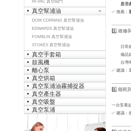
HI-VAC 真空閥門
是否
真空幫浦油
✅ 推薦：
DOW CORNING 真空幫浦油
EDWARDS 真空幫浦油
5️⃣ 維修
FOMBLIN 真空幫浦油
STOKES 真空幫浦油
日常
真空手套箱
備品
鼓風機
台灣
離心泵
✅ 建議：
真空烘箱
真空泵浦油霧捕捉器
6️⃣ 能耗
真空產生器
真空吸盤
一台泵看
真空泵浦
✅ 建議：