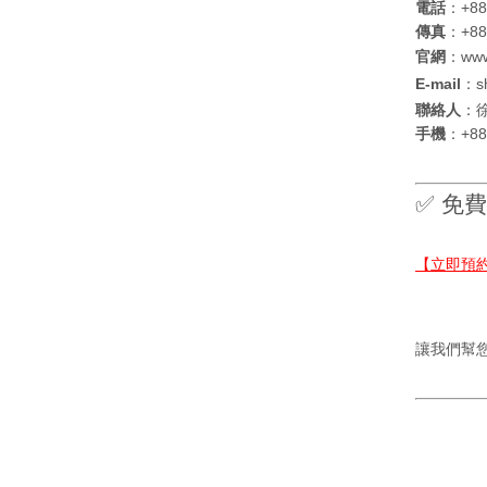
電話
：+88
傳真
：+88
官網
：
www
E-mail
：
s
聯絡人
：徐
手機
：+88
✅ 免
【立即預
讓我們幫