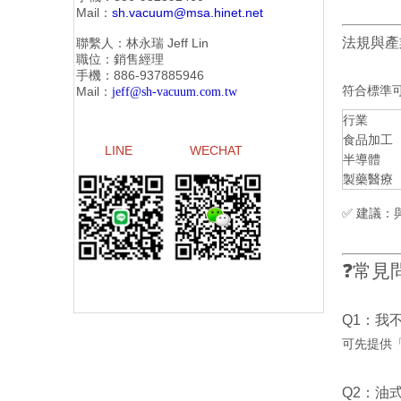
Mail：
sh.vacuum@msa.hinet.net
法規與產業
聯繫人：林永瑞
Jeff Lin
職位：銷售經理
手機：886-
937885946
符合標準
Mail：
jeff@sh-vacuum.com.tw
行業
食品加工
LINE
WECHAT
半導體
製藥醫療
✅ 建議
❓常見問
Q1：我
可先提供
Q2：油