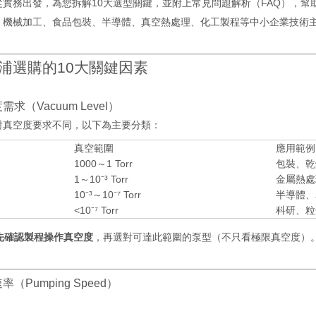
從實務出發，為您拆解10大選型關鍵，並附上常見問題解析（FAQ），幫
：機械加工、食品包裝、半導體、真空熱處理、化工製程等中小企業技術
浦選購的10大關鍵因素
度需求（Vacuum Level）
對真空度要求不同，以下為主要分類：
真空範圍
應用範例
1000～1 Torr
包裝、乾
1～10⁻³ Torr
金屬熱處
10⁻³～10⁻⁷ Torr
半導體、
<10⁻⁷ Torr
科研、粒
先確認製程操作真空度
，再選對可達此範圍的泵型（不只看極限真空度）
速率（Pumping Speed）