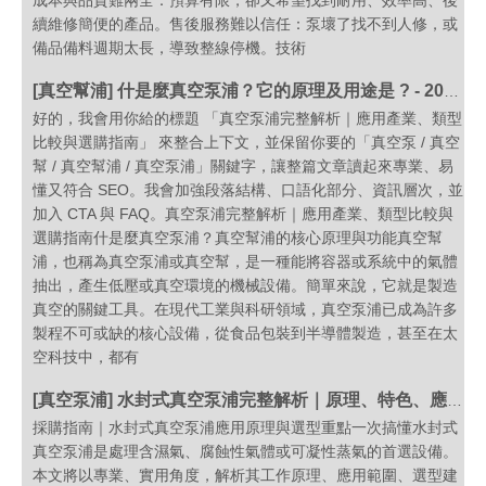
成本與品質難兩全：預算有限，卻又希望找到耐用、效率高、後
續維修簡便的產品。售後服務難以信任：泵壞了找不到人修，或
備品備料週期太長，導致整線停機。技術
[
真空幫浦
]
什是麼真空泵浦？它的原理及用途是 ? - 2026 最新
好的，我會用你給的標題 「真空泵浦完整解析｜應用產業、類型
比較與選購指南」 來整合上下文，並保留你要的「真空泵 / 真空
幫 / 真空幫浦 / 真空泵浦」關鍵字，讓整篇文章讀起來專業、易
懂又符合 SEO。我會加強段落結構、口語化部分、資訊層次，並
加入 CTA 與 FAQ。真空泵浦完整解析｜應用產業、類型比較與
選購指南什是麼真空泵浦？真空幫浦的核心原理與功能真空幫
浦，也稱為真空泵浦或真空幫，是一種能將容器或系統中的氣體
抽出，產生低壓或真空環境的機械設備。簡單來說，它就是製造
真空的關鍵工具。在現代工業與科研領域，真空泵浦已成為許多
製程不可或缺的核心設備，從食品包裝到半導體製造，甚至在太
空科技中，都有
[
真空泵浦
]
水封式真空泵浦完整解析｜原理、特色、應用與選購指南
採購指南｜水封式真空泵浦應用原理與選型重點一次搞懂水封式
真空泵浦是處理含濕氣、腐蝕性氣體或可凝性蒸氣的首選設備。
本文將以專業、實用角度，解析其工作原理、應用範圍、選型建