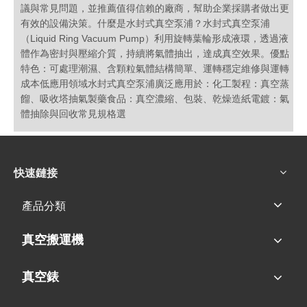
議與常見問題，並推薦值得信賴的廠商，幫助企業採購者做出更
有效的設備決策。什麼是水封式真空泵浦？水封式真空泵浦
（Liquid Ring Vacuum Pump）利用旋轉葉輪形成液環，透過液
體作為密封與壓縮介質，持續將氣體抽出，達成真空效果。優點
特色：可處理潮濕、含顆粒氣體結構簡單、運轉穩定維修與運轉
成本低應用領域水封式真空泵浦廣泛應用於：化工製程：真空蒸
餾、吸收塔抽氣製藥食品：真空濃縮、包裝、乾燥造紙電鍍：氣
體抽除與回收常見規格選
快速鏈接
產品分類
真空搬運機
真空錶