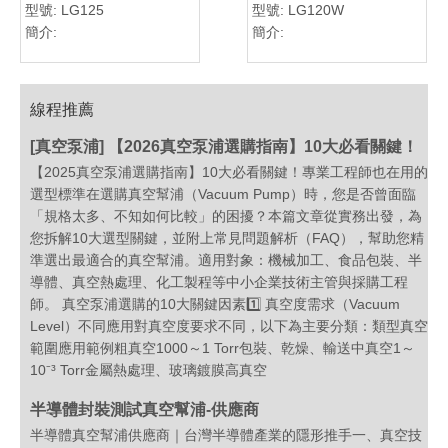
型號:
LG125
型號:
LG120W
簡介:
簡介:
線程推薦
[
真空泵浦
]
【2026真空泵浦選購指南】10大必看關鍵！
【2025真空泵浦選購指南】10大必看關鍵！專業工程師也在用的
選型標準在選購真空幫浦（Vacuum Pump）時，您是否曾面臨
「規格太多、不知如何比較」的困擾？本篇文章從實務出發，為
您拆解10大選型關鍵，並附上常見問題解析（FAQ），幫助您精
準選出最適合的真空幫浦。適用對象：機械加工、食品包裝、半
導體、真空熱處理、化工製程等中小企業技術主管與採購工程
師。 真空泵浦選購的10大關鍵因素1️⃣ 真空度需求（Vacuum
Level）不同應用對真空度要求不同，以下為主要分類：類型真空
範圍應用範例粗真空1000～1 Torr包裝、乾燥、輸送中真空1～
10⁻³ Torr金屬熱處理、玻璃鍍膜高真空
半導體封裝測試真空幫浦-供應商
半導體真空幫浦供應商｜台灣半導體產業的隱形推手一、真空技