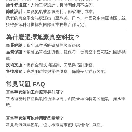
操作舒適度
：人體工學設計，長時間使用不疲勞。
節能設計
：降低氮氣或氬氣消耗，節省運行成本。
我們的真空手套箱廣泛出口至歐美、日本、韓國及東南亞地區，並
獲得多家科研機構與國際企業長期合作肯定。
為什麼選擇旭豪真空科技？
專業經驗
：多年真空系統研發與製造經驗。
品質保證
：嚴格品質檢測流程，確保每一台真空手套箱達到國際標
準。
技術支援
：提供全程技術諮詢、安裝與培訓服務。
售後服務
：完善的維護與零件供應，保障長期運行效能。
常見問題 FAQ
真空手套箱的工作原理是什麼？
它透過密封箱體與氣體循環系統，創造並維持特定的無氧、無水環
境。
真空手套箱可以使用哪些氣體？
常見為氮氣與氬氣，也可根據需求使用其他惰性氣體。