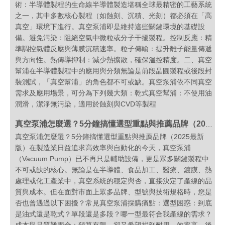
術：半導體製程的生命線半導體製造堪稱全球最精密的工藝系統
之一，其中多數核心製程（如蝕刻、沉積、光刻）都必須在「高
真空」環境下進行。真空泵浦即是維持這些關鍵環境的基礎設
備。避免污染：阻絕空氣中微粒或分子干擾製程。控制反應：精
準調控氣體反應與薄膜沉積速率。粒子傳輸：提升離子能量傳遞
與方向性。熱傳導抑制：減少熱擴散，確保溫控精度。二、真空
幫浦在半導體製程中的應用與分類無論是前段晶圓製程或後段封
裝測試，「真空幫浦」的角色都不可或缺。真空泵浦依不同真空
需求及應用場景，可分為下列幾大類：乾式真空幫浦：不使用油
潤滑，潔淨無污染，適用於蝕刻與CVD等製程
真空泵浦怎麼選？5分鐘搞懂選型重點與推薦品牌（2026最新版）
真空泵浦怎麼選？5分鐘搞懂選型重點與推薦品牌（2025最新
版）在製造業日益追求高效率與自動化的今天，真空泵浦
（Vacuum Pump）已不再只是輔助設備，更是眾多關鍵製程中
不可或缺的核心。無論是在半導體、食品加工、醫療、鍍膜、熱
處理或化工產業中，真空系統的穩定與否，直接決定了產線的品
質與成本。但在面對市面上眾多品牌、型號與技術規格時，您是
否也曾遇過以下困擾？常見真空泵浦採購痛點：選型困惑：到底
是油式還是乾式？單段還是多段？哪一型最符合我產線的需求？