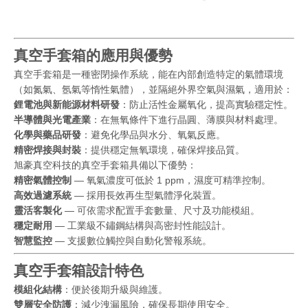
真空手套箱的應用與優勢
真空手套箱是一種密閉操作系統，能在內部創造特定的氣體環境
（如氮氣、氬氣等惰性氣體），並隔絕外界空氣與濕氣，適用於：
鋰電池與新能源材料研發
：防止活性金屬氧化，提高實驗穩定性。
半導體與光電產業
：在無氧條件下進行晶圓、薄膜與材料處理。
化學與藥品研發
：避免化學品與水分、氧氣反應。
精密焊接與封裝
：提供穩定無氧環境，確保焊接品質。
旭豪真空科技的真空手套箱具備以下優勢：
精密氣體控制
— 氧氣濃度可低於 1 ppm，濕度可精準控制。
高效過濾系統
— 採用長效再生型氣體淨化裝置。
靈活客製化
— 可依需求配置手套數量、尺寸及功能模組。
穩定耐用
— 工業級不鏽鋼結構與高密封性能設計。
智慧監控
— 支援數位觸控與自動化警報系統。
真空手套箱設計特色
模組化結構
：便於後期升級與維護。
雙層安全防護
：減少洩漏風險，確保長期使用安全。