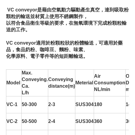
VC conveyor是藉由空氣動力驅動產生真空，達到吸取粉
顆粒的輸送並材質上使用不銹鋼製作，
以符合食品衛生等級的要求，在無氧環境下完成粉顆粒輸
送的工作。
VC conveyor
適用於粉顆粒狀的粉體輸送，可適用於藥
品，食品奶粉、咖啡豆、麵粉、味素、
化學原料、電子零件等的短距離輸送。
Max.
Air
Out
Conveying.
Conveying
Model
Meterial
Consumption
Dim
Ca.
distance(m)
NL/min
mm
L/h
VC-1
50-300
2-3
SUS304
180
140
VC-2
50-500
2-4
SUS304
360
302