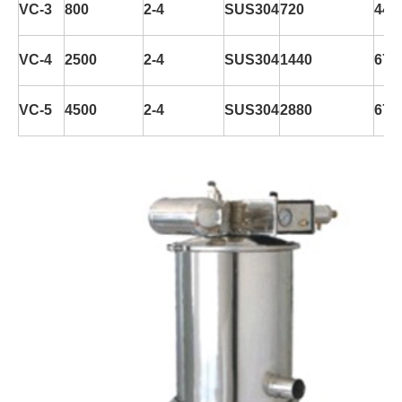
VC-3
800
2-4
SUS304
720
445
VC-4
2500
2-4
SUS304
1440
672
VC-5
4500
2-4
SUS304
2880
672