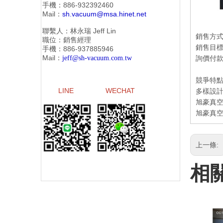
手機：886-
932392460
Mail：
sh.vacuum@msa.hinet.net
聯繫人：林永瑞
Jeff Lin
銷售方
職位：銷售經理
銷售目
手機：886-
937885946
Mail：
jeff@sh-vacuum.com.tw
詢價付款
競爭特
LINE
WECHAT
多樣設計
旭豪真空
旭豪真空
上一條:
相