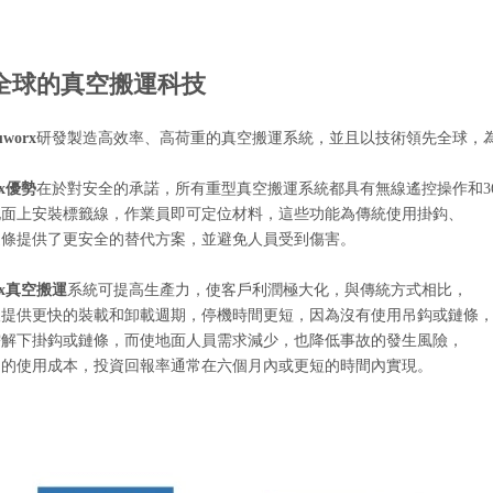
全球的真空搬運科技
worx
研發製造高效率、高荷重的真空搬運系統，並且以技術領先全球，
x
優勢
在於對安全的承諾，所有重型真空搬運系統都具有無線遙控操作和3
地面上安裝標籤線，作業員即可定位材料，這些功能為傳統使用掛鈎、
鏈條提供了更安全的替代方案，並避免人員受到傷害。
x
真空搬運
系統可提高生產力，使客戶利潤極大化，與傳統方式相比，
取提供更快的裝載和卸載週期，停機時間更短，因為沒有使用吊鈎或鏈條
需解下掛鈎或鏈條，而使地面人員需求減少，也降低事故的發生風險，
力的使用成本，投資回報率通常在六個月內或更短的時間內實現。