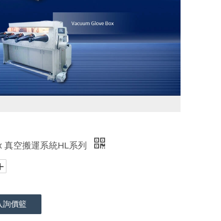
orx 真空搬運系統HL系列
入詢價籃