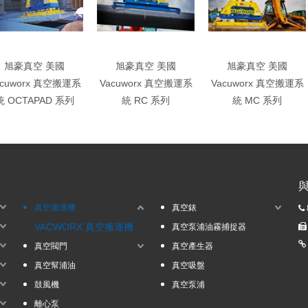
旭豪真空 美國
旭豪真空 美國
旭豪真空 美國
acuworx 真空搬運系
Vacuworx 真空搬運系
Vacuworx 真空搬運系
統 OCTAPAD 系列
統 RC 系列
統 MC 系列
真空搬運機
真空錶

VACWORX 真空搬運機
真空泵浦油霧捕捉器

真空閥門
真空產生器
真空幫浦油
真空吸盤
鼓風機
真空泵浦
離心泵