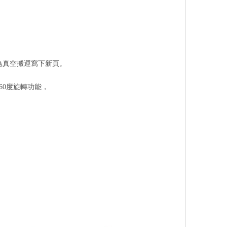
為真空搬運寫下新頁。
60度旋轉功能，
，