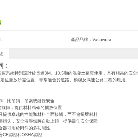
L
產品品牌：
Vacuworx
述
列
:
搬運系統特別設計於長達9M、10.5噸的混凝土路障使用，具有相當的安
的定位擺放所需位置，非常適合於道路、橋樑及高速公路工程的應用。
作，比吊鈎、吊索或鏈條安全
0度旋轉，提供材料精確的擺放位置
夾具提供卓越的性能和材料全面接觸，而不會損壞材料
液壓損失，安全液壓鎖將自動上鎖，提供最佳安全保障
合器可用於附件的多功能性
合CE認證和OSHA認證